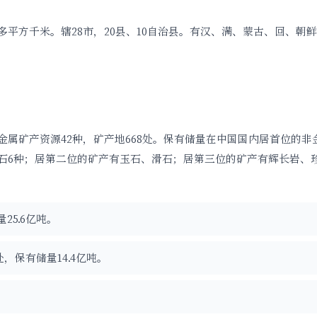
平方千米。辖28市，20县、10自治县。有汉、满、蒙古、回、朝
属矿产资源42种，矿产地668处。保有储量在中国国内居首位的非
石6种；居第二位的矿产有玉石、滑石；居第三位的矿产有辉长岩、
25.6亿吨。
，保有储量14.4亿吨。