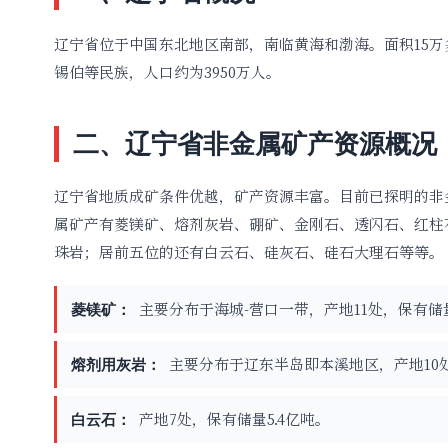
辽宁省位于中国东北地区南部，南临黄海和渤海。面积15万多
锡伯等民族，人口约为3950万人。
二、辽宁省非金属矿产资源概况
辽宁省地质成矿条件优越，矿产资源丰富。目前已探明的非金
属矿产有菱镁矿、熔剂灰岩、硼矿、金刚石、透闪石、红柱
珠岩；居前五位的还有白云石、硅灰石、硅石大理石等等。
主要分布于海城-营口一带，产地11处，保有储量
菱镁矿：
主要分布于辽东半岛即本溪地区，产地10处
熔剂用灰岩：
产地7处，保有储量5.4亿吨。
白云石：