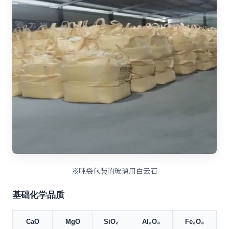
※吨袋包装的玻璃用白云石
基础化学品质
CaO
MgO
SiO₂
Al₂O₃
Fe₂O₃